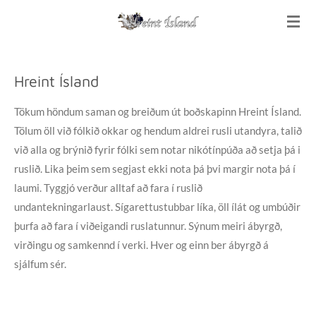
Skip
to
main
content
Hreint Ísland
Tökum höndum saman og breiðum út boðskapinn Hreint Ísland.
Tölum öll við fólkið okkar og hendum aldrei rusli utandyra, talið
við alla og brýnið fyrir fólki sem notar nikótínpúða að setja þá i
ruslið. Lika þeim sem segjast ekki nota þá þvi margir nota þá í
laumi. Tyggjó verður alltaf að fara í ruslið
undantekningarlaust. Sígarettustubbar líka, öll ílát og umbúðir
þurfa að fara í viðeigandi ruslatunnur. Sýnum meiri ábyrgð,
virðingu og samkennd í verki. Hver og einn ber ábyrgð á
sjálfum sér.