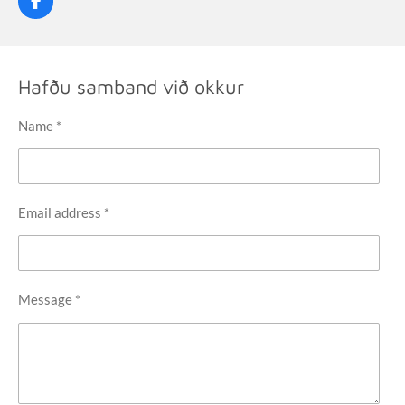
F
a
c
e
b
Hafðu samband við okkur
o
o
k
Name *
Email address *
Message *